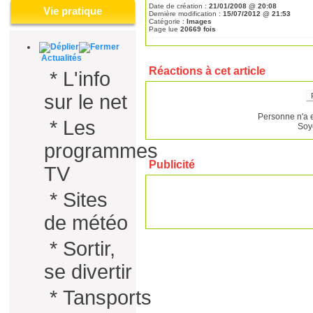
Date de création :
21/01/2008 @ 20:08
Vie pratique
Dernière modification :
15/07/2012 @ 21:53
Catégorie :
Images
Page lue
20669 fois
Actualités
Réactions à cet article
*
L'info
sur le net
Personne n'a 
*
Les
Soy
programmes
Publicité
TV
*
Sites
de météo
*
Sortir,
se divertir
*
Tansports