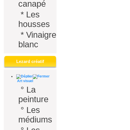
canapé
*
Les
housses
*
Vinaigre
blanc
Lezard créatif
Art visuel
°
La
peinture
°
Les
médiums