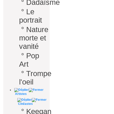
°
Dadaïsme
°
Le
portrait
°
Nature
morte et
vanité
°
Pop
Art
°
Trompe
l'oeil
Artistes
Cinéastes
°
Keegan