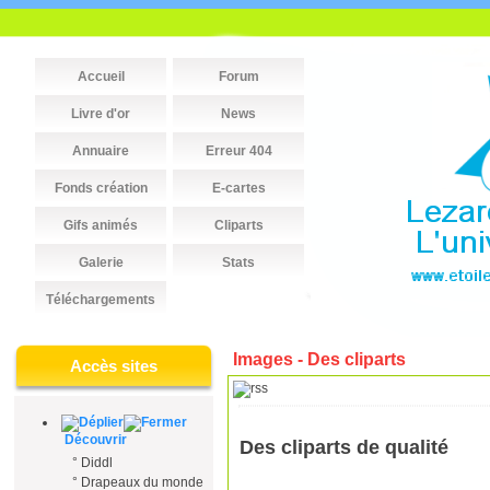
Accueil
Forum
Livre d'or
News
Annuaire
Erreur 404
Fonds création
E-cartes
Gifs animés
Cliparts
Galerie
Stats
Téléchargements
Images - Des cliparts
Accès sites
Découvrir
Des cliparts de qualité
°
Diddl
°
Drapeaux du monde