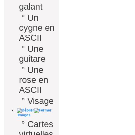
galant
°
Un
cygne en
ASCII
°
Une
guitare
°
Une
rose en
ASCII
°
Visage
Images
°
Cartes
virtuelles