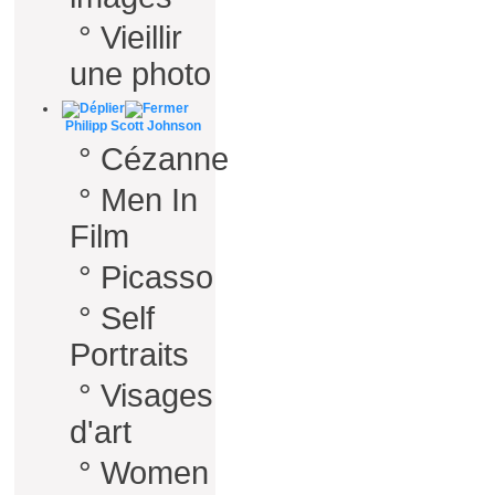
°
Vieillir
une photo
Philipp Scott Johnson
°
Cézanne
°
Men In
Film
°
Picasso
°
Self
Portraits
°
Visages
d'art
°
Women