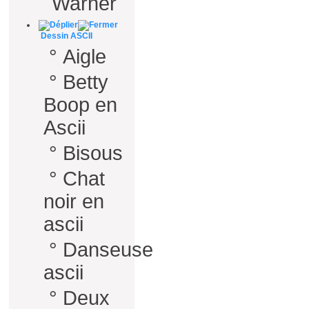
Warner
Dessin ASCII
°
Aigle
°
Betty
Boop en
Ascii
°
Bisous
°
Chat
noir en
ascii
°
Danseuse
ascii
°
Deux