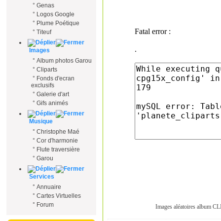
°
Genas
°
Logos Google
°
Plume Poétique
°
Titeuf
Images
°
Album photos Garou
°
Cliparts
°
Fonds d'ecran
exclusifs
°
Galerie d'art
°
Gifs animés
Musique
°
Christophe Maé
°
Cor d'harmonie
°
Flute traversière
°
Garou
Services
°
Annuaire
°
Cartes Virtuelles
°
Forum
Images aléatoires album 