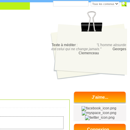
Texte à méditer :
"L'homme absurde
est celui qui ne change jamais."
Georges
Clemenceau
J'aime...
Connexion...