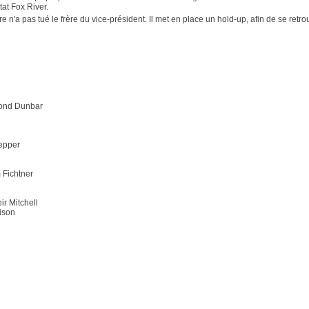
tat Fox River.
e n'a pas tué le frère du vice-président. Il met en place un hold-up, afin de se re
mond Dunbar
epper
 Fichtner
ir Mitchell
ison