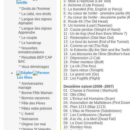
3 : Mise à l'épreuve (Cell Test)
famille
4 : Alchimie (Cute Poison)
*
Droits de l'homme
5 : Le transfert (Fitz, English or Percy)
6 : Au coeur de l'enfer - première partie (Ri
*
La cafal, nos droits
7 : Au coeur de l'enfer - deuxième partie (R
*
Langue des signes
8 : Route 66 (The Old Head)
Alphabet
9 : Un homme à part (Tweener)
*
Langue des signes
10 : Cause perdue (Sleight of Hand)
Apprendre
11 : Un de trop (And then there Where 7)
12 : Rédemption (Odd Man Out)
*
Le couple
13 : Le bout du tunnel (End of the Tunnel)
*
Le handicap
14 : Comme un rat (The Rat)
*
Nouvelles
15 : In Extremis (By the Skin and the Teeth
immatriculations
16 : Les blessures de l'âme (Brother's Kee
*
Résultats BEP CAP
17 : Dépression (J-Cat)
BAC
18 : Poker menteur (Bluff)
19 : La clé (The Key)
*
Vous déménagez
20 : Sans retour (Tonight)
21 : Le grand soir (Go)
Les fêtes
22 : Les Fugitifs (Flight)
*
Anniversaires
Deuxième saison (2006 -2007)
mariage
01 : Chasse à l'homme ( Manhunt)
*
Bonne Fête Maman
02 : Otis (Otis)
*
Bonnes vacances
03 : L'Erreur est Humaine (Scan)
04 : Association de Malfaiteurs (First Down
*
Fête des Pères
05 : Plan 1213 (Map 1213)
*
Fêtez votre prénom
06 : L'étau se Resserre (Subdivision)
*
L' Avent
07 : Les Confessions ( Buried)
08 : A la Vie, à la Mort (Dead Fall)
*
Naissance
09 : Le Duel (Unearthed)
*
Origine 1er mai
10 : Rendez-Vous
*
Origine St Valentin