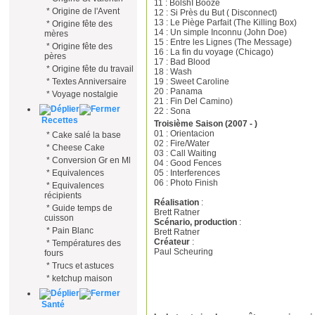
11 : BolshÏ Booze
*
Origine de l'Avent
12 : Si Près du But ( Disconnect)
13 : Le Piège Parfait (The Killing Box)
*
Origine fête des
14 : Un simple Inconnu (John Doe)
mères
15 : Entre les Lignes (The Message)
*
Origine fête des
16 : La fin du voyage (Chicago)
pères
17 : Bad Blood
*
Origine fête du travail
18 : Wash
19 : Sweet Caroline
*
Textes Anniversaire
20 : Panama
*
Voyage nostalgie
21 : Fin Del Camino)
22 : Sona
Recettes
Troisième Saison (2007 - )
01 : Orientacion
*
Cake salé la base
02 : Fire/Water
*
Cheese Cake
03 : Call Waiting
*
Conversion Gr en Ml
04 : Good Fences
05 : Interferences
*
Equivalences
06 : Photo Finish
*
Equivalences
récipients
Réalisation
:
*
Guide temps de
Brett Ratner
cuisson
Scénario, production
:
*
Pain Blanc
Brett Ratner
Créateur
:
*
Températures des
Paul Scheuring
fours
*
Trucs et astuces
*
ketchup maison
Santé