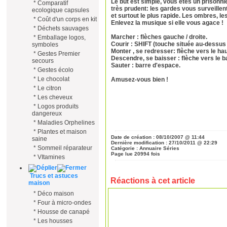
Le but est simple, vous êtes un prisonn
*
Comparatif
très prudent: les gardes vous surveillen
ecologique capsules
et surtout le plus rapide. Les ombres, l
*
Coût d'un corps en kit
Enlevez la musique si elle vous agace !
*
Déchets sauvages
Marcher : flèches gauche / droite.
*
Emballage logos,
Courir : SHIFT (touche située au-dessus d
symboles
Monter , se redresser: flèche vers le hau
*
Gestes Premier
Descendre, se baisser : flèche vers le b
secours
Sauter : barre d'espace.
*
Gestes écolo
*
Le chocolat
Amusez-vous bien !
*
Le citron
*
Les cheveux
*
Logos produits
dangereux
*
Maladies Orphelines
*
Plantes et maison
Date de création :
08/10/2007 @ 11:44
saine
Dernière modification :
27/10/2011 @ 22:29
*
Sommeil réparateur
Catégorie :
Annuaire Séries
Page lue
20994 fois
*
VItamines
Trucs et astuces
Réactions à cet article
maison
*
Déco maison
*
Four à micro-ondes
*
Housse de canapé
*
Les housses