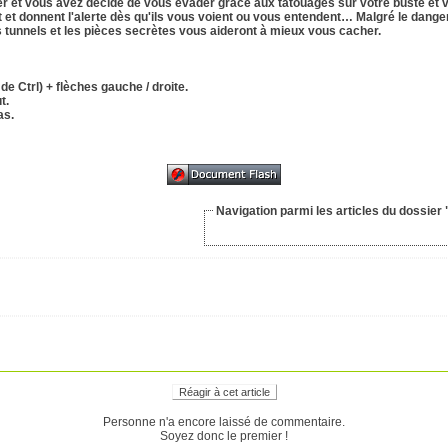
ier et vous avez décidé de vous évader grâce aux tatouages sur votre buste et 
t et donnent l'alerte dès qu'ils vous voient ou vous entendent… Malgré le danger
es tunnels et les pièces secrètes vous aideront à mieux vous cacher.
e Ctrl) + flèches gauche / droite.
t.
as.
Navigation parmi les articles du dossier 
Réagir à cet article
Personne n'a encore laissé de commentaire.
Soyez donc le premier !