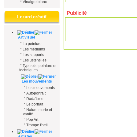
*
Vinaigre blanc
Publicité
Lezard créatif
Art visuel
°
La peinture
°
Les médiums
°
Les supports
°
Les ustensiles
°
Types de peinture et
techniques
Les mouvements
°
Les mouvements
°
Autoportrait
°
Dadaïsme
°
Le portrait
°
Nature morte et
vanité
°
Pop Art
°
Trompe l'oeil
Artistes