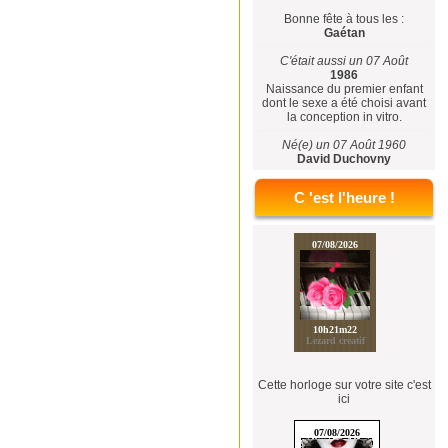
Bonne fête à tous les :
Gaétan
C'était aussi un 07 Août
1986
Naissance du premier enfant
dont le sexe a été choisi avant
la conception in vitro.
Né(e) un 07 Août 1960
David Duchovny
C 'est l'heure !
Cette horloge sur votre site c'est
ici