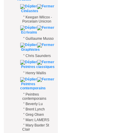
Cinéastes
°
Keegan Wilcox -
Porcelain Unicron
Ecrivains
°
Guillaume Musso
Graphistes
°
Chris Saunders
Peintres classiques
°
Henry Wallis
Peintres
contemporains
°
Peintres
contemporains
°
Beverly Lu
°
Brent Lynch
°
Greg Olsen
°
Marc LAMERS
°
Mary Baxter St
Clair