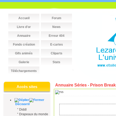
Accueil
Forum
Livre d'or
News
Annuaire
Erreur 404
Fonds création
E-cartes
Gifs animés
Cliparts
Galerie
Stats
Téléchargements
Annuaire Séries - Prison Break
Accès sites
Découvrir
°
Diddl
°
Drapeaux du monde