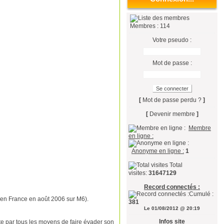
Membres : 114
Votre pseudo :
Mot de passe :
[
Mot de passe perdu ?
]
[
Devenir membre
]
Membre
en ligne :
Anonyme en ligne :
1
Total
visites:
31647129
Record connectés :
Cumulé :
é en France en août 2006 sur M6).
381
Le 01/08/2012 @ 20:19
Infos site
te par tous les moyens de faire évader son