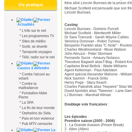
frère aîné Lincoln Burrows de la prison d'é
Vie pratique
Michael Scofield est persuadé que son frèr
Lincoln Burrows.
Actualités
Casting
:
Lincoln Burrows - Dominic Purcell
*
L'info sur le net
Michael Scofield - Wentworth Miller
*
Les programmes TV
Dr Sara Trancedi - Sarah Wayne Callies
Veronica Donovan - Robin Tunney
*
Sites de météo
Benjamin Franklin alias "C-Note" - Rock
*
Sortir, se divertir
Charles Westmoreland - Muse Watson
*
Tansports voyages
John Abruzzi - Peter Stormare
*
Télé, radio sur le net
Fernando Sucre - Amaury Nolasco
Theodore Bagwell aliasT-Bag - Robert Kn
Capitaine Brad Bellick - Wade Williams
Causes à défendre
Agent Kellerman - Paul Adelstein
Agent spécial Alexander Mahone - William
*
Contre l'alcool au
Nick Savrinn - Franck Grillo
volant
Henry Poge - Stacy Keach
*
Contre la
Charles Patoshilk alias "Haywire" Silas We
maltraitance
David Apolskis alias "Tweener - Lane Garr
*
Fondation Abbe
LJ Burrows - Marshall Allman
Pierre
*
La SPA
Doublage voix françaises
:
*
La fin de leur monde
*
Orphelins du Sida
Les épisodes
:
*
Paix et non violence
Première saison (2005 - 2006)
*
Pub MTV censurée
1 : La Grande évasion (Prison Break)
2 : Allen (Allen)
La