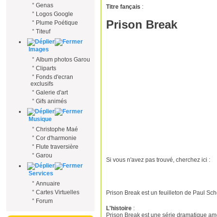
°
Genas
Titre fançais
:
°
Logos Google
Prison Break
°
Plume Poétique
°
Titeuf
Images
°
Album photos Garou
°
Cliparts
°
Fonds d'ecran
exclusifs
°
Galerie d'art
°
Gifs animés
Musique
°
Christophe Maé
°
Cor d'harmonie
°
Flute traversière
°
Garou
Si vous n'avez pas trouvé, cherchez ici :
Services
°
Annuaire
°
Cartes Virtuelles
Prison Break est un feuilleton de Paul Sch
°
Forum
L'histoire
:
Prison Break est une série dramatique amér