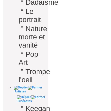
°
Dadaïsme
°
Le
portrait
°
Nature
morte et
vanité
°
Pop
Art
°
Trompe
l'oeil
Artistes
Cinéastes
°
Keegan