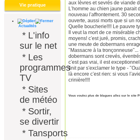
aux lèvres et sevrés de viande de
Vie pratique
L'homme au chien jaune parait de 
nouveau l'affrontement. 30 secon
ouverte, aussi morts que si un r
Quelle boucherie!!!! Le pauvre t
Actualités
Il veut la mort de ce misérable ch
*
L'info
moyens! c'est juré, promis, crac
sur le net
une meute de dobermans enragés.
"Massacre à la tronçonneuse"... 
*
Les
dobermans sont crevés, éventrés
c'est pas vrai, il est exceptionnel
programmes
finit par s'exclamer le type - "O
là encore c'est rien: si vous l'av
TV
crinière!!!!
*
Sites
Vous voulez plus de blagues allez sur le sit
de météo
*
Sortir,
se divertir
*
Tansports