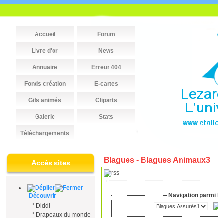
Accueil
Forum
Livre d'or
News
Annuaire
Erreur 404
Fonds création
E-cartes
Gifs animés
Cliparts
Galerie
Stats
Téléchargements
Blagues - Blagues Animaux3
Accès sites
Navigation parmi 
Découvrir
°
Diddl
°
Drapeaux du monde