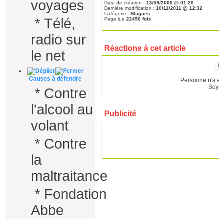
voyages
Date de création :
13/09/2006 @ 01:20
Dernière modification :
10/11/2011 @ 12:32
Catégorie :
Blagues
*
Télé,
Page lue
22456 fois
radio sur
Réactions à cet article
le net
Causes à défendre
Personne n'a 
Soy
*
Contre
l'alcool au
Publicité
volant
*
Contre
la
maltraitance
*
Fondation
Abbe