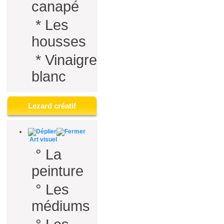
canapé
*
Les
housses
*
Vinaigre
blanc
Lezard créatif
Art visuel
°
La
peinture
°
Les
médiums