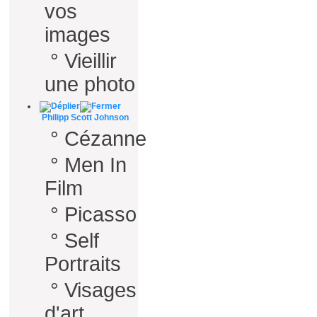
vos
images
°
Vieillir
une photo
Philipp Scott Johnson
°
Cézanne
°
Men In
Film
°
Picasso
°
Self
Portraits
°
Visages
d'art