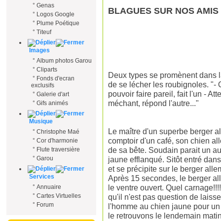
°
Genas
BLAGUES SUR NOS AMIS
°
Logos Google
°
Plume Poétique
°
Titeuf
Images
°
Album photos Garou
°
Cliparts
Deux types se promènent dans la 
°
Fonds d'ecran
de se lécher les roubignoles. "- 
exclusifs
pouvoir faire pareil, fait l'un - At
°
Galerie d'art
méchant, répond l'autre..."
°
Gifs animés
Musique
Le maître d'un superbe berger a
°
Christophe Maé
comptoir d'un café, son chien all
°
Cor d'harmonie
de sa bête. Soudain parait un aut
°
Flute traversière
jaune efflanqué. Sitôt entré dan
°
Garou
et se précipite sur le berger al
Services
Après 15 secondes, le berger all
le ventre ouvert. Quel carnage!!!
°
Annuaire
qu'il n'est pas question de lais
°
Cartes Virtuelles
°
Forum
l'homme au chien jaune pour un 
le retrouvons le lendemain matin