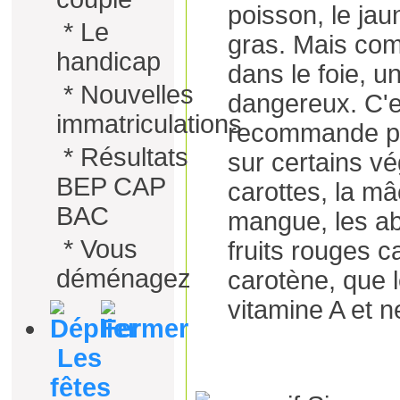
poisson, le jau
*
Le
gras. Mais com
handicap
dans le foie, u
*
Nouvelles
dangereux. C'e
immatriculations
recommande plu
*
Résultats
sur certains v
BEP CAP
carottes, la mâ
BAC
mangue, les ab
*
Vous
fruits rouges c
déménagez
carotène, que 
vitamine A et n
Les
fêtes