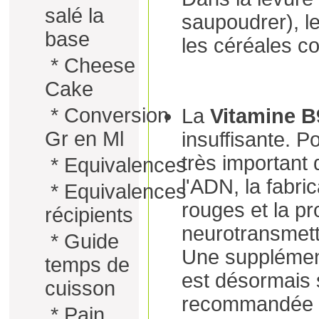
salé la
saupoudrer), le
base
les céréales co
*
Cheese
Cake
*
Conversion
La
Vitamine B
Gr en Ml
insuffisante. Po
très important
*
Equivalences
l'ADN, la fabri
*
Equivalences
rouges et la pr
récipients
neurotransmett
*
Guide
Une supplément
temps de
est désormais
cuisson
recommandée a
*
Pain