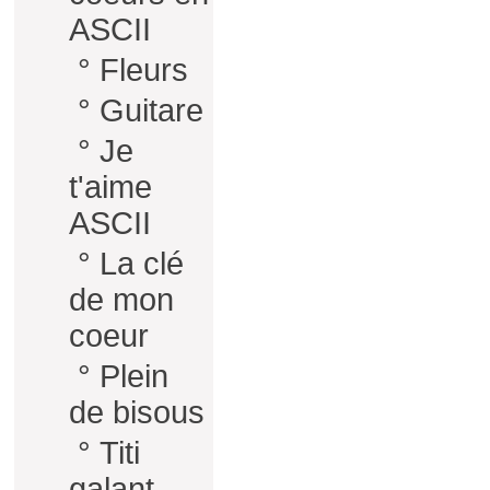
ASCII
°
Fleurs
°
Guitare
°
Je
t'aime
ASCII
°
La clé
de mon
coeur
°
Plein
de bisous
°
Titi
galant