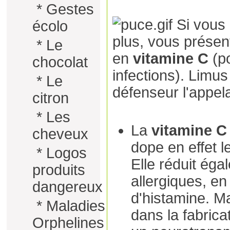
*
Gestes
Si vous
écolo
plus, vous présent
*
Le
en
vitamine C
(p
chocolat
infections). Limus
*
Le
défenseur l'appelai
citron
*
Les
La
vitamine C
cheveux
dope en effet 
*
Logos
Elle réduit éga
produits
allergiques, en
dangereux
d'histamine. Ma
*
Maladies
dans la fabrica
Orphelines