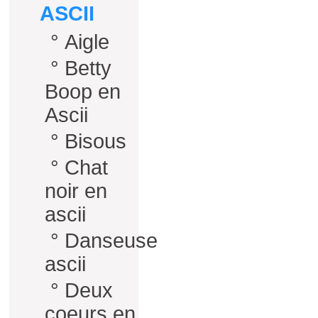
ASCII
°
Aigle
°
Betty
Boop en
Ascii
°
Bisous
°
Chat
noir en
ascii
°
Danseuse
ascii
°
Deux
coeurs en