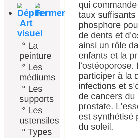
qui commande a
taux suffisants
Art
phosphore pour
visuel
de dents et d'o
ainsi un rôle d
°
La
enfants et la p
peinture
l'ostéoporose.
°
Les
participer à la
médiums
infections et s'
°
Les
de cancers du c
supports
prostate. L'ess
°
Les
est synthétisé 
ustensiles
du soleil.
°
Types