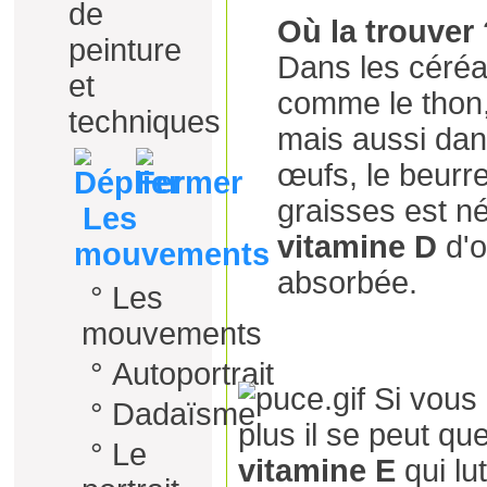
de
Où la trouver
peinture
Dans les céréa
et
comme le thon,
techniques
mais aussi dans 
œufs, le beurr
graisses est n
Les
vitamine D
d'o
mouvements
absorbée.
°
Les
mouvements
°
Autoportrait
Si vous
°
Dadaïsme
plus il se peut q
°
Le
vitamine E
qui lu