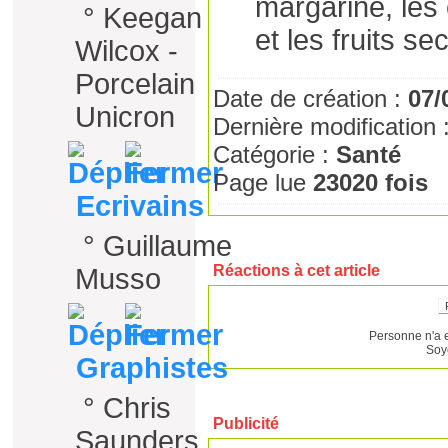
margarine, les 
°
Keegan
et les fruits se
Wilcox -
Porcelain
Date de création :
07/
Unicron
Dernière modification 
Catégorie :
Santé
Page lue
23020 fois
Ecrivains
°
Guillaume
Réactions à cet article
Musso
Personne n'a 
Soy
Graphistes
°
Chris
Publicité
Saunders