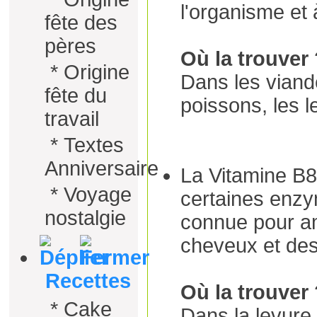
l'organisme et 
fête des
pères
Où la trouver
*
Origine
Dans les viandes
fête du
poissons, les le
travail
*
Textes
Anniversaire
La Vitamine B8 
*
Voyage
certaines enzym
nostalgie
connue pour am
cheveux et des
Recettes
Où la trouver
*
Cake
Dans la levure 