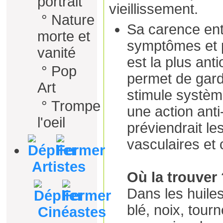
portrait
vieillissement.
°
Nature
Sa carence ent
morte et
symptômes et 
vanité
est la plus ant
°
Pop
permet de gard
Art
stimule systèm
°
Trompe
une action anti
l'oeil
préviendrait le
vasculaires et 
Artistes
Où la trouver
Dans les huile
blé, noix, tourn
Cinéastes