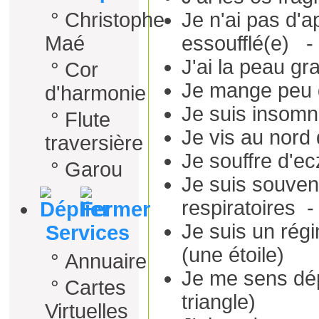
°
Christophe
Je n'ai pas d'a
Maé
essoufflé(e) - 
J'ai la peau gr
°
Cor
Je mange peu d
d'harmonie
Je suis insomn
°
Flute
Je vis au nord 
traversière
Je souffre d'e
°
Garou
Je suis souvent
respiratoires -
Je suis un rég
Services
(une étoile)
°
Annuaire
Je me sens dép
°
Cartes
triangle)
Virtuelles