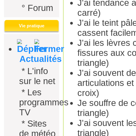
J'ai tendance a
°
Forum
carré)
J'ai le teint p
Vie pratique
cassent facilem
J'ai les lèvre
fissures aux 
Actualités
triangle)
*
L'info
J'ai souvent d
sur le net
articulations e
*
Les
croix)
programmes
Je souffre de c
TV
triangle)
J'ai souvent le
*
Sites
triangle)
de météo