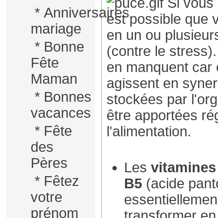
Si vous
*
Anniversaires
est possible que
mariage
en un ou plusieur
*
Bonne
(contre le stress
Fête
en manquent car c
Maman
agissent en syner
*
Bonnes
stockées par l'or
vacances
être apportées ré
*
Fête
l'alimentation.
des
Pères
Les
vitamines
*
Fêtez
B5
(acide pant
votre
essentiellemen
prénom
transformer en