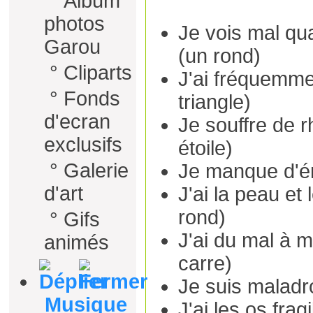
°
Album
photos
Je vois mal qu
Garou
(un rond)
°
Cliparts
J'ai fréquemme
°
Fonds
triangle)
d'ecran
Je souffre de 
exclusifs
étoile)
°
Galerie
Je manque d'én
d'art
J'ai la peau e
rond)
°
Gifs
J'ai du mal à 
animés
carre)
Je suis maladro
Musique
J'ai les os frag