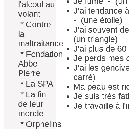
Je fume - (un 
l'alcool au
J'ai tendance 
volant
- (une étoile)
*
Contre
J'ai souvent d
la
(un triangle)
maltraitance
J'ai plus de 60
*
Fondation
Je perds mes c
Abbe
J'ai les genci
Pierre
carré)
*
La SPA
Ma peau est ri
*
La fin
Je suis très fa
de leur
Je travaille à l
monde
*
Orphelins