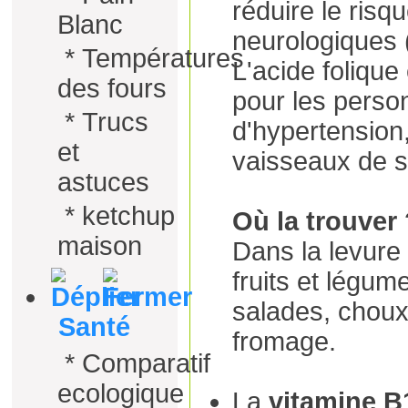
réduire le risq
Blanc
neurologiques (
*
Températures
L'acide foliqu
des fours
pour les perso
*
Trucs
d'hypertension,
et
vaisseaux de se
astuces
*
ketchup
Où la trouver
maison
Dans la levure 
fruits et légum
salades, choux,
Santé
fromage.
*
Comparatif
ecologique
La
vitamine B