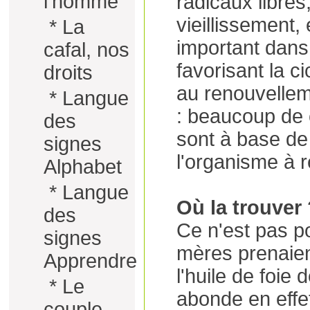
l'homme
radicaux libres
vieillissement, 
*
La
important dans 
cafal, nos
favorisant la ci
droits
au renouvellem
*
Langue
: beaucoup de 
des
sont à base de r
signes
l'organisme à r
Alphabet
*
Langue
Où la trouver
des
Ce n'est pas p
signes
mères prenaien
Apprendre
l'huile de foie
*
Le
abonde en effe
couple