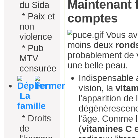
Maintenant f
du Sida
comptes
*
Paix et
non
Vous av
violence
moins deux
rond
*
Pub
probablement de 
MTV
une belle peau.
censurée
Indispensable 
vision, la
vitam
La
l'apparition de 
famille
dégénérescence
*
Droits
l'âge. Comme l
de
(
vitamines C e