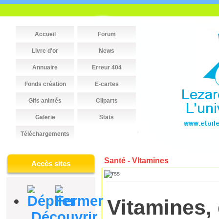
Accueil
Forum
Livre d'or
News
Annuaire
Erreur 404
Fonds création
E-cartes
Gifs animés
Cliparts
Galerie
Stats
Téléchargements
Santé - VItamines
Accès sites
Vitamines,
Découvrir