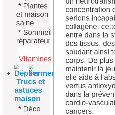
un neurotransm
*
Plantes
concentration e
et maison
serions incapa
saine
collagène, cett
*
Sommeil
entre dans la 
réparateur
des tissus, des
soudant ainsi t
VItamines
corps. De plus 
maintenir la je
elle aide à l'ab
Trucs et
vertus antioxyd
astuces
dans la préven
maison
cardio-vasculai
*
Déco
cancers.