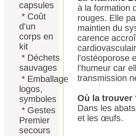
capsules
à la formation 
*
Coût
rouges. Elle p
d'un
maintien du s
corps en
carence accroît
kit
cardiovasculair
*
Déchets
l'ostéoporose e
sauvages
l'humeur car el
transmission n
*
Emballage
logos,
Où la trouver
symboles
Dans les abats,
*
Gestes
et les œufs.
Premier
secours