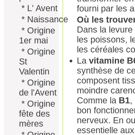
*
L' Avent
fourni par les 
*
Naissance
Où les trouve
Dans la levure 
*
Origine
les poissons, l
1er mai
les céréales c
*
Origine
La
vitamine B
St
synthèse de ce
Valentin
composent tiss
*
Origine
moindre carence
de l'Avent
Comme la
B1
,
*
Origine
bon fonctionn
fête des
nerveux. En ou
mères
essentielle au
*
Origine