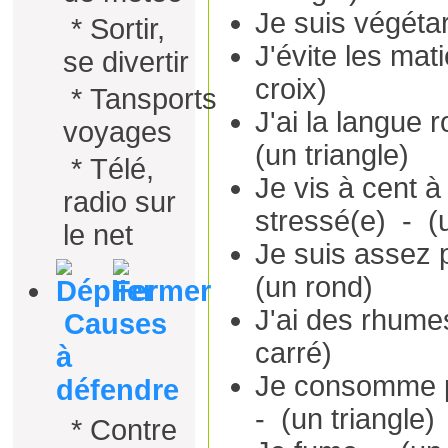
Je suis végétar
*
Sortir,
J'évite les ma
se divertir
croix)
*
Tansports
J'ai la langue
voyages
(un triangle)
*
Télé,
Je vis à cent à
radio sur
stressé(e) - (u
le net
Je suis assez p
(un rond)
J'ai des rhume
Causes
carré)
à
Je consomme pe
défendre
- (un triangle)
*
Contre