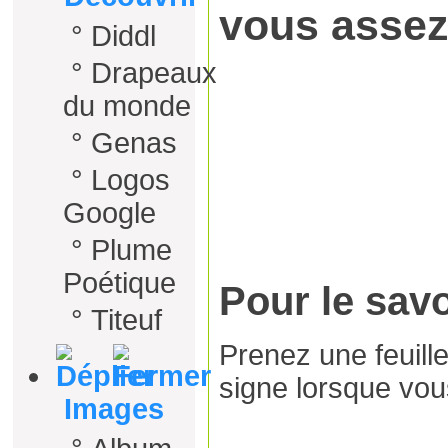
vous assez
°
Diddl
°
Drapeaux
du monde
°
Genas
°
Logos
Google
°
Plume
Poétique
Pour le savo
°
Titeuf
Prenez une feuille
signe lorsque vou
Images