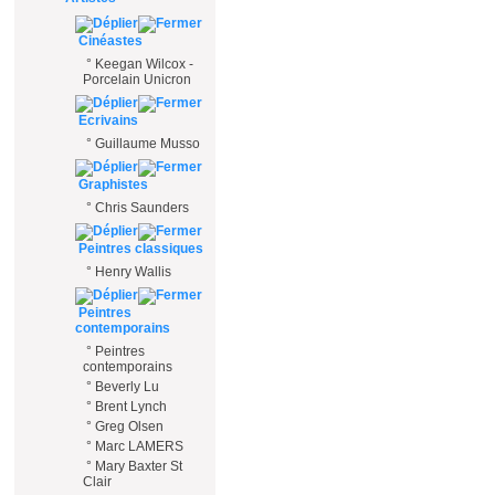
Cinéastes
°
Keegan Wilcox -
Porcelain Unicron
Ecrivains
°
Guillaume Musso
Graphistes
°
Chris Saunders
Peintres classiques
°
Henry Wallis
Peintres
contemporains
°
Peintres
contemporains
°
Beverly Lu
°
Brent Lynch
°
Greg Olsen
°
Marc LAMERS
°
Mary Baxter St
Clair