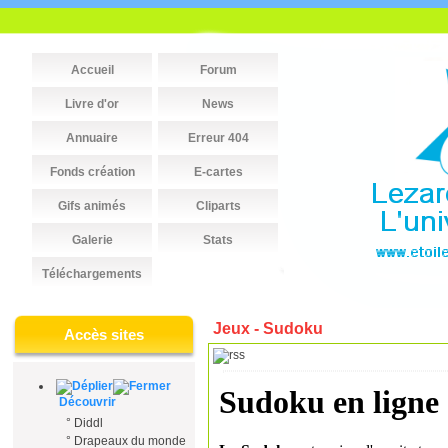
Accueil
Forum
Livre d'or
News
Annuaire
Erreur 404
Fonds création
E-cartes
Gifs animés
Cliparts
Galerie
Stats
Téléchargements
Jeux - Sudoku
Accès sites
Découvrir
°
Diddl
°
Drapeaux du monde