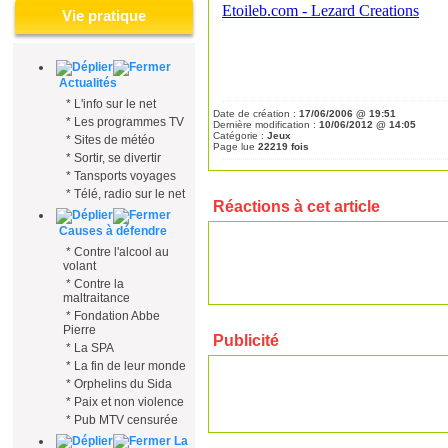
Vie pratique
Actualités
*
L'info sur le net
Date de création :
17/06/2006 @ 19:51
*
Les programmes TV
Dernière modification :
10/06/2012 @ 14:05
Catégorie :
Jeux
*
Sites de météo
Page lue
22219 fois
*
Sortir, se divertir
*
Tansports voyages
*
Télé, radio sur le net
Réactions à cet article
Causes à défendre
*
Contre l'alcool au
volant
*
Contre la
maltraitance
*
Fondation Abbe
Pierre
Publicité
*
La SPA
*
La fin de leur monde
*
Orphelins du Sida
*
Paix et non violence
*
Pub MTV censurée
La