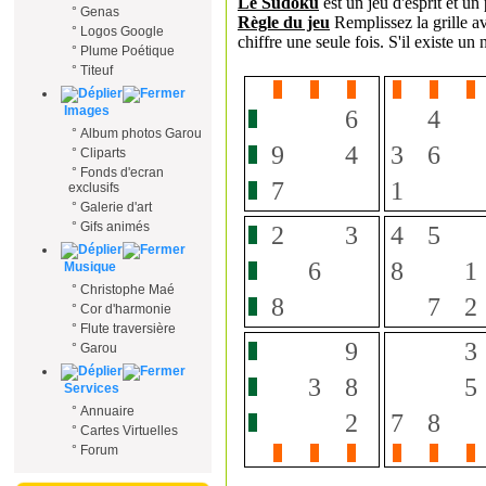
°
Genas
°
Logos Google
°
Plume Poétique
°
Titeuf
Images
°
Album photos Garou
°
Cliparts
°
Fonds d'ecran
exclusifs
°
Galerie d'art
°
Gifs animés
Musique
°
Christophe Maé
°
Cor d'harmonie
°
Flute traversière
°
Garou
Services
°
Annuaire
°
Cartes Virtuelles
°
Forum