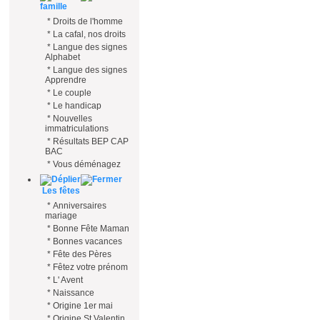
famille
*
Droits de l'homme
*
La cafal, nos droits
*
Langue des signes
Alphabet
*
Langue des signes
Apprendre
*
Le couple
*
Le handicap
*
Nouvelles
immatriculations
*
Résultats BEP CAP
BAC
*
Vous déménagez
Les fêtes
*
Anniversaires
mariage
*
Bonne Fête Maman
*
Bonnes vacances
*
Fête des Pères
*
Fêtez votre prénom
*
L' Avent
*
Naissance
*
Origine 1er mai
*
Origine St Valentin