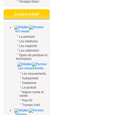
*
Vinaigre blanc
Lezard créatif
Art visuel
°
La peinture
°
Les médiums
°
Les supports
°
Les ustensiles
°
Types de peinture et
techniques
Les mouvements
°
Les mouvements
°
Autoportrait
°
Dadaïsme
°
Le portrait
°
Nature morte et
vanité
°
Pop Art
°
Trompe l'oeil
Artistes