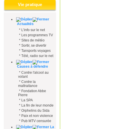
Vie pratique
Actualités
*
L'info sur le net
*
Les programmes TV
*
Sites de météo
*
Sortir, se divertir
*
Tansports voyages
*
Télé, radio sur le net
Causes à défendre
*
Contre l'alcool au
volant
*
Contre la
maltraitance
*
Fondation Abbe
Pierre
*
La SPA
*
La fin de leur monde
*
Orphelins du Sida
*
Paix et non violence
*
Pub MTV censurée
La