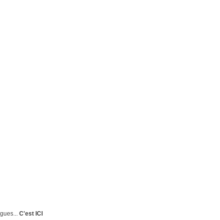
agues...
C'est ICI