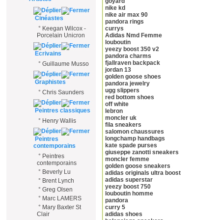
goyard
nike kd
nike air max 90
Cinéastes
pandora rings
°
Keegan Wilcox -
currys
Porcelain Unicron
Adidas Nmd Femme
louboutin
yeezy boost 350 v2
Ecrivains
pandora charms
fjallraven backpack
°
Guillaume Musso
jordan 13
golden goose shoes
Graphistes
pandora jewelry
ugg slippers
°
Chris Saunders
red bottom shoes
off white
Peintres classiques
lebron
moncler uk
°
Henry Wallis
fila sneakers
salomon chaussures
longchamp handbags
Peintres
kate spade purses
contemporains
giuseppe zanotti sneakers
°
Peintres
moncler femme
contemporains
golden goose sneakers
°
Beverly Lu
adidas originals ultra boost
adidas superstar
°
Brent Lynch
yeezy boost 750
°
Greg Olsen
louboutin homme
°
Marc LAMERS
pandora
°
Mary Baxter St
curry 5
Clair
adidas shoes