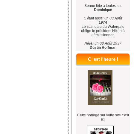
Bonne fête à toutes les
Dominique
C'était aussi un 08 Août
1974
Le scandale du Watergate
oblige le président Nixon à
démissionner.
Né(e) un 08 Août 1937
Dustin Hoffman
C 'est l'heure !
Cette horloge sur votre site c'est
ici