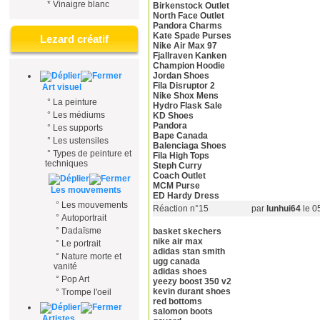
*
Vinaigre blanc
Birkenstock Outlet
North Face Outlet
Pandora Charms
Kate Spade Purses
Lezard créatif
Nike Air Max 97
Fjallraven Kanken
Champion Hoodie
Jordan Shoes
Fila Disruptor 2
Art visuel
Nike Shox Mens
°
La peinture
Hydro Flask Sale
°
Les médiums
KD Shoes
Pandora
°
Les supports
Bape Canada
°
Les ustensiles
Balenciaga Shoes
°
Types de peinture et
Fila High Tops
techniques
Steph Curry
Coach Outlet
MCM Purse
Les mouvements
ED Hardy Dress
°
Les mouvements
Réaction n°15
par
lunhui64
le 0
°
Autoportrait
°
Dadaïsme
basket skechers
nike air max
°
Le portrait
adidas stan smith
°
Nature morte et
ugg canada
vanité
adidas shoes
°
Pop Art
yeezy boost 350 v2
kevin durant shoes
°
Trompe l'oeil
red bottoms
salomon boots
Artistes