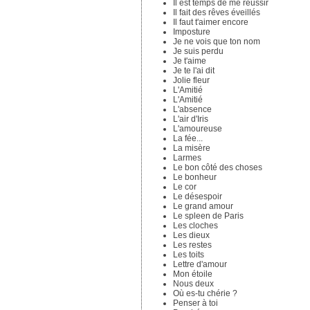
Il est temps de me réussir
Il fait des rêves éveillés
Il faut t'aimer encore
Imposture
Je ne vois que ton nom
Je suis perdu
Je t'aime
Je te l'ai dit
Jolie fleur
L'Amitié
L'Amitié
L'absence
L'air d'Iris
L'amoureuse
La fée...
La misère
Larmes
Le bon côté des choses
Le bonheur
Le cor
Le désespoir
Le grand amour
Le spleen de Paris
Les cloches
Les dieux
Les restes
Les toits
Lettre d'amour
Mon étoile
Nous deux
Où es-tu chérie ?
Penser à toi