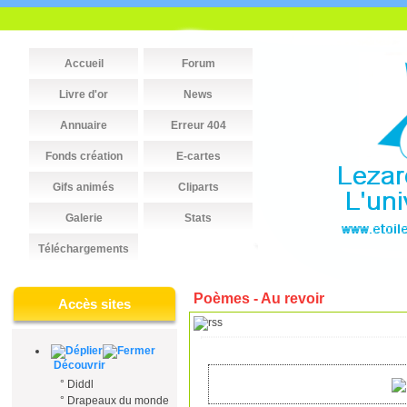
Accueil
Forum
Livre d'or
News
Annuaire
Erreur 404
Fonds création
E-cartes
Gifs animés
Cliparts
Galerie
Stats
Téléchargements
Poèmes - Au revoir
Accès sites
Découvrir
°
Diddl
°
Drapeaux du monde