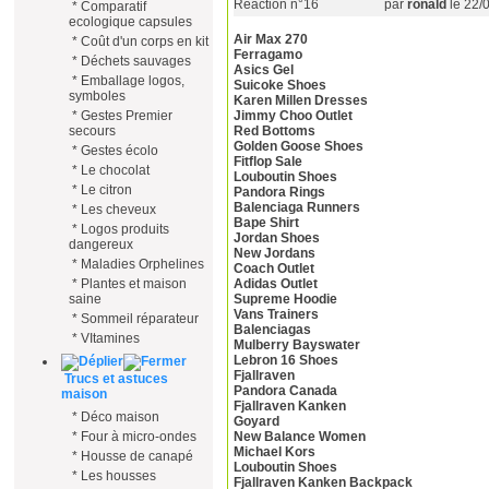
Réaction n°16
par
ronald
le 22/
*
Comparatif
ecologique capsules
Air Max 270
*
Coût d'un corps en kit
Ferragamo
*
Déchets sauvages
Asics Gel
*
Emballage logos,
Suicoke Shoes
symboles
Karen Millen Dresses
*
Gestes Premier
Jimmy Choo Outlet
secours
Red Bottoms
Golden Goose Shoes
*
Gestes écolo
Fitflop Sale
*
Le chocolat
Louboutin Shoes
*
Le citron
Pandora Rings
Balenciaga Runners
*
Les cheveux
Bape Shirt
*
Logos produits
Jordan Shoes
dangereux
New Jordans
*
Maladies Orphelines
Coach Outlet
*
Plantes et maison
Adidas Outlet
saine
Supreme Hoodie
Vans Trainers
*
Sommeil réparateur
Balenciagas
*
VItamines
Mulberry Bayswater
Lebron 16 Shoes
Fjallraven
Trucs et astuces
Pandora Canada
maison
Fjallraven Kanken
*
Déco maison
Goyard
*
Four à micro-ondes
New Balance Women
Michael Kors
*
Housse de canapé
Louboutin Shoes
*
Les housses
Fjallraven Kanken Backpack