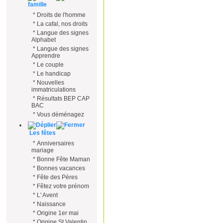
famille
*
Droits de l'homme
*
La cafal, nos droits
*
Langue des signes
Alphabet
*
Langue des signes
Apprendre
*
Le couple
*
Le handicap
*
Nouvelles
immatriculations
*
Résultats BEP CAP
BAC
*
Vous déménagez
Les fêtes
*
Anniversaires
mariage
*
Bonne Fête Maman
*
Bonnes vacances
*
Fête des Pères
*
Fêtez votre prénom
*
L' Avent
*
Naissance
*
Origine 1er mai
*
Origine St Valentin