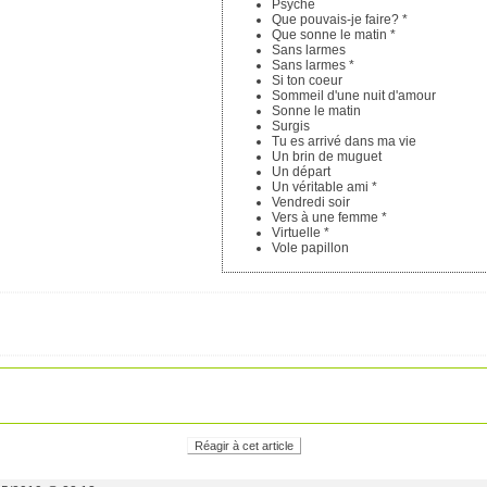
Psyché
Que pouvais-je faire? *
Que sonne le matin *
Sans larmes
Sans larmes *
Si ton coeur
Sommeil d'une nuit d'amour
Sonne le matin
Surgis
Tu es arrivé dans ma vie
Un brin de muguet
Un départ
Un véritable ami *
Vendredi soir
Vers à une femme *
Virtuelle *
Vole papillon
Réagir à cet article