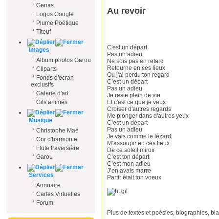
°
Genas
Au revoir
°
Logos Google
°
Plume Poétique
°
Titeuf
C'est un départ
Images
Pas un adieu
°
Album photos Garou
Ne sois pas en retard
Retourne en ces lieux
°
Cliparts
Ou j'ai perdu ton regard
°
Fonds d'ecran
C’est un départ
exclusifs
Pas un adieu
°
Galerie d'art
Je reste plein de vie
Et c'est ce que je veux
°
Gifs animés
Croiser d'autres regards
Me plonger dans d'autres yeux
Musique
C’est un départ
Pas un adieu
°
Christophe Maé
Je vais comme le lézard
°
Cor d'harmonie
M’assoupir en ces lieux
°
Flute traversière
De ce soleil miroir
C’est ton départ
°
Garou
C’est mon adieu
J’en avais marre
Services
Partir était ton voeux
°
Annuaire
°
Cartes Virtuelles
°
Forum
Plus de textes et poésies, biographies, bl