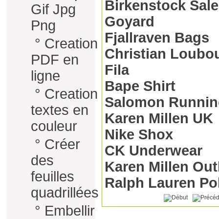
Birkenstock Sale
Gif Jpg
Goyard
Png
Fjallraven Bags
°
Creation
Christian Loubo
PDF en
Fila
ligne
Bape Shirt
°
Creation
Salomon Runnin
textes en
Karen Millen UK
couleur
Nike Shox
°
Créer
CK Underwear
des
Karen Millen Out
feuilles
Ralph Lauren Pol
quadrillées
°
Embellir