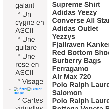
Supreme Shirt
galant
Adidas Yeezy
°
Un
Converse All Sta
cygne en
Adidas Outlet
ASCII
Yezzys
°
Une
Fjallraven Kank
guitare
Red Bottom Sho
°
Une
Burberry Bags
rose en
Ferragamo
ASCII
Air Max 720
°
Visage
Polo Ralph Laur
Salomon
Images
°
Cartes
Polo Ralph Laur
virtuelles
Bottega Veneta 