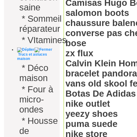
Camisas Hugo B
saine
salomon boots
*
Sommeil
chaussure balen
réparateur
converse pas ch
*
VItamines
bose
zx flux
Trucs et astuces
maison
Calvin Klein Ho
*
Déco
bracelet pandora
maison
vans old skool 
*
Four à
Botas De Adidas
micro-
nike outlet
ondes
yeezy shoes
*
Housse
puma suede
de
nike store