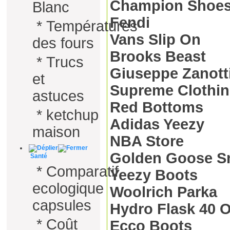
Champion Shoe
Blanc
Fendi
*
Températures
Vans Slip On
des fours
Brooks Beast
*
Trucs
Giuseppe Zanott
et
Supreme Clothi
astuces
Red Bottoms
*
ketchup
Adidas Yeezy
maison
NBA Store
Golden Goose S
Santé
*
Comparatif
Yeezy Boots
ecologique
Woolrich Parka
capsules
Hydro Flask 40 
*
Coût
Ecco Boots