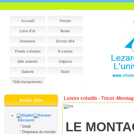
Accueil
Forum
Livre d'or
News
Annuaire
Erreur 404
Fonds création
E-cartes
Gifs animés
Cliparts
Galerie
Stats
Téléchargements
Loisirs créatifs - Tricot -Monta
Accès sites
Découvrir
LE MONTA
°
Diddl
°
Drapeaux du monde