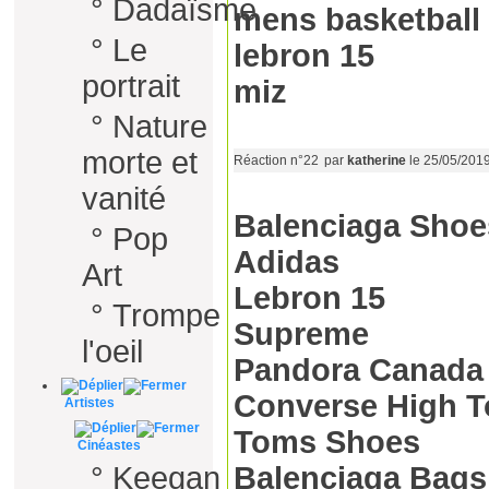
°
Dadaïsme
mens basketball
°
Le
lebron 15
portrait
miz
°
Nature
morte et
Réaction n°22
par
katherine
le 25/05/201
vanité
Balenciaga Shoe
°
Pop
Adidas
Art
Lebron 15
°
Trompe
Supreme
l'oeil
Pandora Canada
Converse High 
Artistes
Toms Shoes
Cinéastes
°
Keegan
Balenciaga Bags