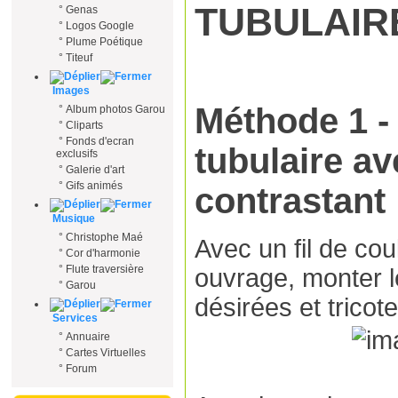
TUBULAIR
°
Genas
°
Logos Google
°
Plume Poétique
°
Titeuf
Images
Méthode 1 -
°
Album photos Garou
°
Cliparts
°
Fonds d'ecran
tubulaire av
exclusifs
°
Galerie d'art
°
Gifs animés
contrastant
Musique
°
Christophe Maé
Avec un fil de coul
°
Cor d'harmonie
°
Flute traversière
ouvrage, monter l
°
Garou
désirées et tricote
Services
°
Annuaire
°
Cartes Virtuelles
°
Forum