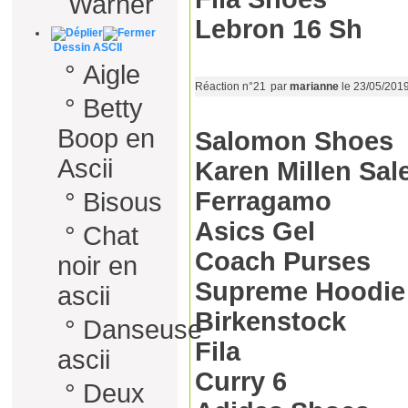
Warner
Lebron 16 Sh
Dessin ASCII
°
Aigle
Réaction n°21
par
marianne
le 23/05/201
°
Betty
Boop en
Salomon Shoes
Ascii
Karen Millen Sal
Ferragamo
°
Bisous
Asics Gel
°
Chat
Coach Purses
noir en
Supreme Hoodie
ascii
Birkenstock
°
Danseuse
Fila
ascii
Curry 6
°
Deux