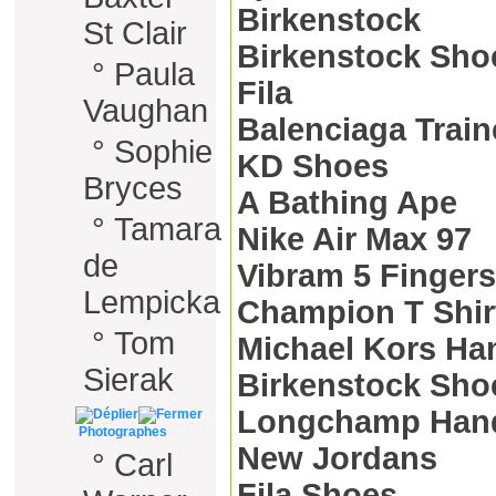
Birkenstock
St Clair
Birkenstock Sho
°
Paula
Fila
Vaughan
Balenciaga Train
°
Sophie
KD Shoes
Bryces
A Bathing Ape
°
Tamara
Nike Air Max 97
de
Vibram 5 Fingers
Lempicka
Champion T Shir
°
Tom
Michael Kors H
Sierak
Birkenstock Sho
Longchamp Han
Photographes
New Jordans
°
Carl
Fila Shoes