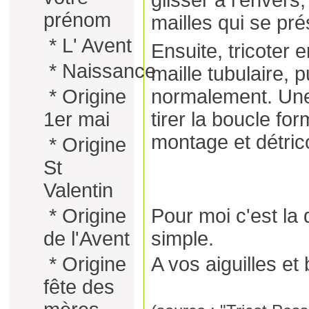
glisser à l’envers,
prénom
mailles qui se pré
*
L' Avent
Ensuite, tricoter 
*
Naissance
maille tubulaire, 
*
Origine
normalement. Une f
1er mai
tirer la boucle fo
montage et détrico
*
Origine
St
Valentin
*
Origine
Pour moi c'est la
de l'Avent
simple.
*
Origine
A vos aiguilles et
fête des