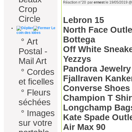
Réaction n°20
par
ernest
le 19/05/2019 @
Crop
Circle
Lebron 15
North Face Outle
Le
coin des idées
Bottega
°
Art
Off White Sneak
Postal -
Yezzys
Mail Art
Pandora Jewelry
°
Cordes
Fjallraven Kanke
et ficelles
Converse Shoes
°
Fleurs
Champion T Shir
séchées
Longchamp Bag
°
Images
Kate Spade Outl
sur votre
Air Max 90