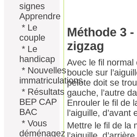
signes
Apprendre
*
Le
Méthode 3 -
couple
zigzag
*
Le
handicap
Avec le fil normal 
*
Nouvelles
boucle sur l’aiguill
immatriculations
pelote doit se tro
*
Résultats
gauche, l’autre da
BEP CAP
Enrouler le fil de
BAC
l’aiguille, d’avant 
*
Vous
Mettre le fil de la
déménagez
l’aiguille, d’arriè