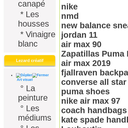
canapé
nike
*
Les
nmd
housses
new balance sne
*
Vinaigre
jordan 11
blanc
air max 90
Zapatillas Puma 
Lezard créatif
air max 2019
fjallraven backp
converse all star
Art visuel
°
La
puma shoes
peinture
nike air max 97
°
Les
coach handbags
médiums
kate spade hand