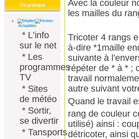
Avec la couleur no
Vie pratique
les mailles du ran
Actualités
*
L'info
Tricoter 4 rangs en
sur le net
à-dire *1maille end
*
Les
suivante à l’envers
programmes
répéter de * à * ; 
TV
travail normaleme
autre suivant vot
*
Sites
de météo
Quand le travail e
*
Sortir,
rang de couleur c
se divertir
utilisé) ainsi : cou
*
Tansports
détricoter, ainsi 