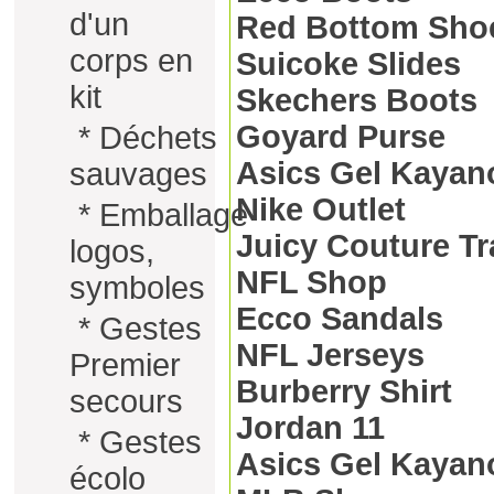
d'un
Red Bottom Sho
corps en
Suicoke Slides
kit
Skechers Boots
Goyard Purse
*
Déchets
Asics Gel Kayan
sauvages
Nike Outlet
*
Emballage
Juicy Couture Tr
logos,
NFL Shop
symboles
Ecco Sandals
*
Gestes
NFL Jerseys
Premier
Burberry Shirt
secours
Jordan 11
*
Gestes
Asics Gel Kayan
écolo