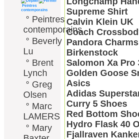
Longchamp Han
Peintres
Supreme Shirt
contemporains
°
Peintres
Calvin Klein UK
contemporains
Coach Crossbod
°
Beverly
Pandora Charms
Lu
Birkenstock
°
Brent
Salomon Xa Pro 
Lynch
Golden Goose S
Asics
°
Greg
Adidas Supersta
Olsen
Curry 5 Shoes
°
Marc
Red Bottom Sho
LAMERS
Hydro Flask 40 
°
Mary
Fjallraven Kanke
Baxter