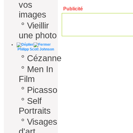
vos
Publicité
images
°
Vieillir
une photo
Philipp Scott Johnson
°
Cézanne
°
Men In
Film
°
Picasso
°
Self
Portraits
°
Visages
d'art