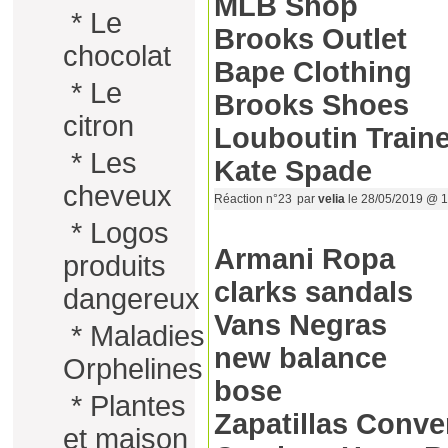
MLB Shop
*
Le
Brooks Outlet
chocolat
Bape Clothing
*
Le
Brooks Shoes
citron
Louboutin Train
*
Les
Kate Spade
cheveux
Réaction n°23
par
velia
le 28/05/2019 @ 1
*
Logos
Armani Ropa
produits
clarks sandals
dangereux
Vans Negras
*
Maladies
new balance
Orphelines
bose
*
Plantes
Zapatillas Conve
et maison