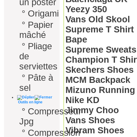
un poster
Yeezy 350
°
Origami
Vans Old Skool
°
Papier
Supreme T Shirt
mâché
Bape
°
Pliage
Supreme Sweatsh
de
Champion T Shir
serviettes
Skechers Shoes
°
Pâte à
MCM Backpack
sel
Mizuno Running
Nike KD
Outils en ligne
Jimmy Choo
°
Compresseur
Vans Shoes
Jpg
Vibram Shoes
°
Compression