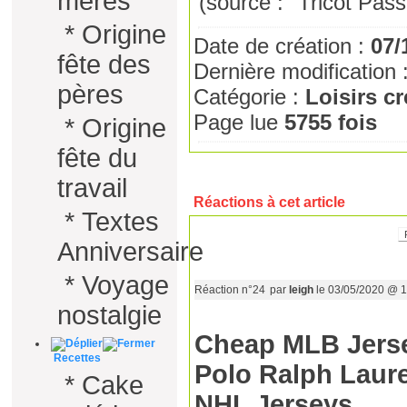
mères
(source : "Tricot Pass
*
Origine
Date de création :
07/
fête des
Dernière modification 
pères
Catégorie :
Loisirs cr
Page lue
5755 fois
*
Origine
fête du
travail
Réactions à cet article
*
Textes
Anniversaire
*
Voyage
Réaction n°24
par
leigh
le 03/05/2020 @ 1
nostalgie
Cheap MLB Jers
Recettes
Polo Ralph Laur
*
Cake
NHL Jerseys