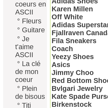
Adidas Shoes
coeurs en
Karen Millen
ASCII
Off White
°
Fleurs
Adidas Supersta
°
Guitare
Fjallraven Canad
°
Je
Fila Sneakers
t'aime
Coach
ASCII
Yeezy Shoes
°
La clé
Asics
de mon
Jimmy Choo
coeur
Red Bottom Sho
°
Plein
Bvlgari Jewelry
de bisous
Kate Spade Purs
Birkenstock
°
Titi