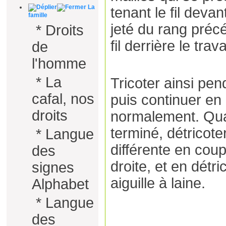
La
tenant le fil devant
famille
jeté du rang préc
*
Droits
fil derrière le travai
de
l'homme
*
La
Tricoter ainsi pe
cafal, nos
puis continuer en
droits
normalement. Quan
terminé, détricote
*
Langue
différente en coup
des
droite, et en détri
signes
aiguille à laine.
Alphabet
*
Langue
des