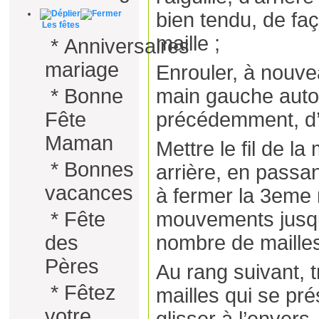
bien tendu, de fa
Les fêtes
maille ;
*
Anniversaires
mariage
Enrouler, à nouvea
*
Bonne
main gauche autou
Fête
précédemment, d’a
Maman
Mettre le fil de la
*
Bonnes
arrière, en passan
vacances
à fermer la 3eme 
*
Fête
mouvements jusqu’
des
nombre de mailles
Pères
Au rang suivant, tr
*
Fêtez
mailles qui se prés
votre