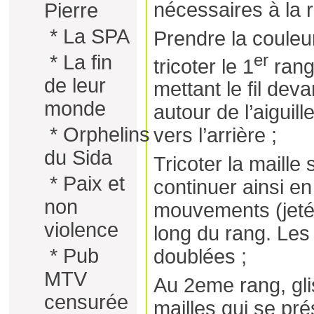
nécessaires à la ré
Pierre
*
La SPA
Prendre la couleur
er
*
La fin
tricoter le 1
rang 
de leur
mettant le fil deva
monde
autour de l’aiguil
*
Orphelins
vers l’arrière ;
du Sida
Tricoter la maille 
*
Paix et
continuer ainsi e
non
mouvements (jeté, 
violence
long du rang. Les 
*
Pub
doublées ;
MTV
Au 2eme rang, glis
censurée
mailles qui se pré