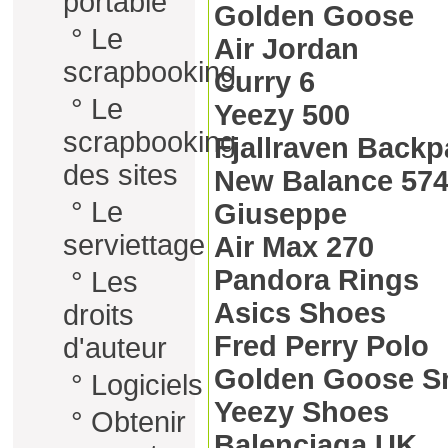
portable
Golden Goose
°
Le
Air Jordan
scrapbooking
Curry 6
°
Le
Yeezy 500
scrapbooking
Fjallraven Back
des sites
New Balance 57
°
Le
Giuseppe
serviettage
Air Max 270
Pandora Rings
°
Les
Asics Shoes
droits
Fred Perry Polo
d'auteur
Golden Goose S
°
Logiciels
Yeezy Shoes
°
Obtenir
Balenciaga UK