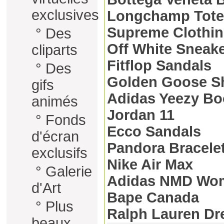
exclusives
Longchamp Tote
Supreme Clothi
°
Des
Off White Sneak
cliparts
Fitflop Sandals
°
Des
Golden Goose S
gifs
Adidas Yeezy Bo
animés
Jordan 11
°
Fonds
Ecco Sandals
d'écran
Pandora Bracele
exclusifs
Nike Air Max
°
Galerie
Adidas NMD Wo
d'Art
Bape Canada
°
Plus
Ralph Lauren Dr
beaux