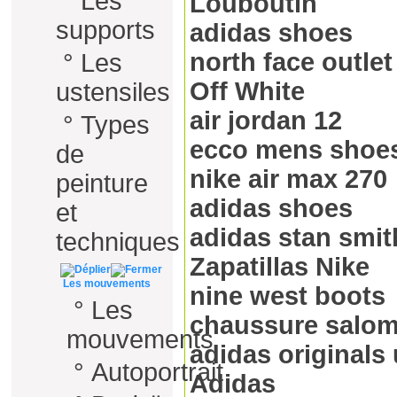
°
Les
Louboutin
supports
adidas shoes
north face outlet
°
Les
Off White
ustensiles
air jordan 12
°
Types
ecco mens shoe
de
nike air max 270
peinture
adidas shoes
et
adidas stan smit
techniques
Zapatillas Nike
Les mouvements
nine west boots
°
Les
chaussure sal
mouvements
adidas originals 
°
Autoportrait
Adidas