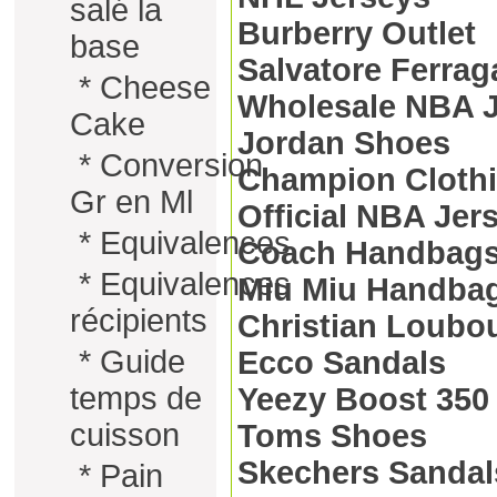
salé la
Burberry Outlet
base
Salvatore Ferra
*
Cheese
Wholesale NBA 
Cake
Jordan Shoes
*
Conversion
Champion Cloth
Gr en Ml
Official NBA Jer
*
Equivalences
Coach Handbag
*
Equivalences
Miu Miu Handba
récipients
Christian Loubo
*
Guide
Ecco Sandals
temps de
Yeezy Boost 350
cuisson
Toms Shoes
Skechers Sandal
*
Pain