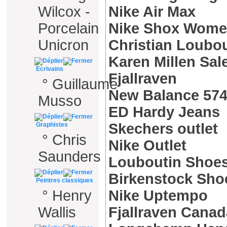
Wilcox -
Nike Air Max
Porcelain
Nike Shox Wom
Unicron
Christian Loubo
Karen Millen Sal
Ecrivains
Fjallraven
°
Guillaume
New Balance 57
Musso
ED Hardy Jeans
Skechers outlet
Graphistes
°
Chris
Nike Outlet
Saunders
Louboutin Shoe
Birkenstock Sho
Peintres classiques
°
Henry
Nike Uptempo
Wallis
Fjallraven Canad