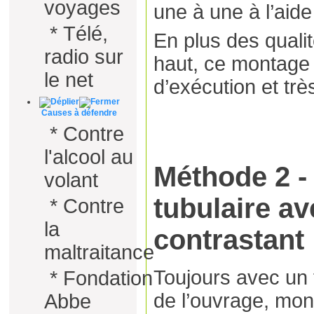
voyages
une à une à l’aide 
*
Télé,
En plus des qual
radio sur
haut, ce montage 
le net
d’exécution et trè
Causes à défendre
*
Contre
l'alcool au
Méthode 2 -
volant
tubulaire av
*
Contre
la
contrastant
maltraitance
Toujours avec un f
*
Fondation
de l’ouvrage, mont
Abbe