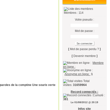
Membres : 114
Votre pseudo :
Mot de passe :
[
Mot de passe perdu ?
]
[
Devenir membre
]
Membre
en ligne :
Anonyme en ligne :
1
Total
paroles de la comptine Une souris verte
visites:
31659964
Record connectés :
Cumulé :
381
Le 01/08/2012 @ 20:19
Infos site