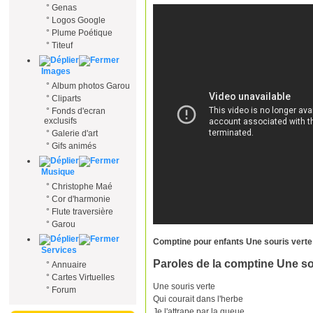
°
Genas
°
Logos Google
°
Plume Poétique
°
Titeuf
Images
°
Album photos Garou
°
Cliparts
°
Fonds d'ecran
exclusifs
°
Galerie d'art
°
Gifs animés
Musique
°
Christophe Maé
°
Cor d'harmonie
°
Flute traversière
°
Garou
Comptine pour enfants Une souris verte
Services
Paroles de la comptine Une so
°
Annuaire
°
Cartes Virtuelles
Une souris verte
°
Forum
Qui courait dans l'herbe
Je l'attrape par la queue,