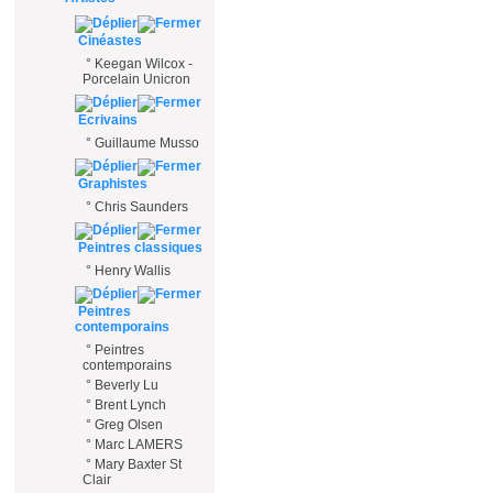
Cinéastes
°
Keegan Wilcox -
Porcelain Unicron
Ecrivains
°
Guillaume Musso
Graphistes
°
Chris Saunders
Peintres classiques
°
Henry Wallis
Peintres
contemporains
°
Peintres
contemporains
°
Beverly Lu
°
Brent Lynch
°
Greg Olsen
°
Marc LAMERS
°
Mary Baxter St
Clair