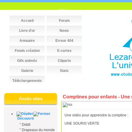
Accueil
Forum
Livre d'or
News
Annuaire
Erreur 404
Fonds création
E-cartes
Gifs animés
Cliparts
Galerie
Stats
Téléchargements
Comptines pour enfants - Une 
Accès sites
Une vidéo pour apprendre la comptine :
Découvrir
UNE SOURIS VERTE
°
Diddl
°
Drapeaux du monde