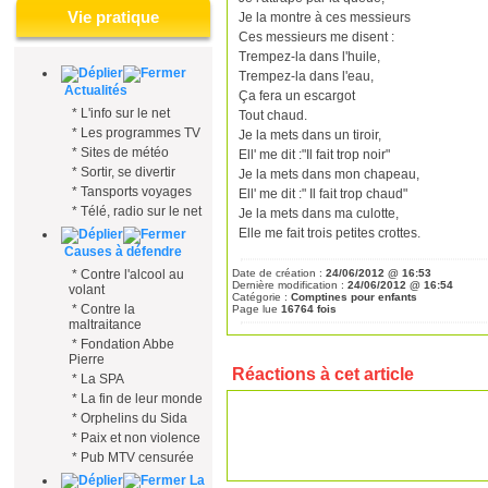
Vie pratique
Je la montre à ces messieurs
Ces messieurs me disent :
Trempez-la dans l'huile,
Trempez-la dans l'eau,
Actualités
Ça fera un escargot
*
L'info sur le net
Tout chaud.
*
Les programmes TV
Je la mets dans un tiroir,
*
Sites de météo
Ell' me dit :"Il fait trop noir"
*
Sortir, se divertir
Je la mets dans mon chapeau,
*
Tansports voyages
Ell' me dit :" Il fait trop chaud"
*
Télé, radio sur le net
Je la mets dans ma culotte,
Elle me fait trois petites crottes.
Causes à défendre
*
Contre l'alcool au
Date de création :
24/06/2012 @ 16:53
Dernière modification :
24/06/2012 @ 16:54
volant
Catégorie :
Comptines pour enfants
*
Contre la
Page lue
16764 fois
maltraitance
*
Fondation Abbe
Pierre
Réactions à cet article
*
La SPA
*
La fin de leur monde
*
Orphelins du Sida
*
Paix et non violence
*
Pub MTV censurée
La