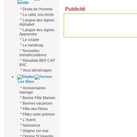
famille
Publicité
*
Droits de l'homme
*
La cafal, nos droits
*
Langue des signes
Alphabet
*
Langue des signes
Apprendre
*
Le couple
*
Le handicap
*
Nouvelles
immatriculations
*
Résultats BEP CAP
BAC
*
Vous déménagez
Les fêtes
*
Anniversaires
mariage
*
Bonne Fête Maman
*
Bonnes vacances
*
Fête des Pères
*
Fêtez votre prénom
*
L' Avent
*
Naissance
*
Origine 1er mai
*
Origine St Valentin