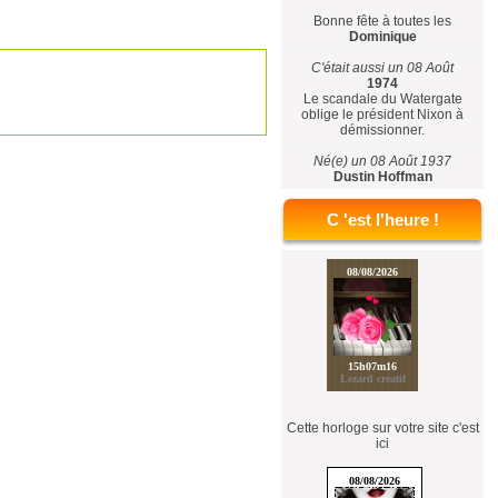
Bonne fête à toutes les
Dominique
C'était aussi un 08 Août
1974
Le scandale du Watergate
oblige le président Nixon à
démissionner.
Né(e) un 08 Août 1937
Dustin Hoffman
C 'est l'heure !
Cette horloge sur votre site c'est
ici