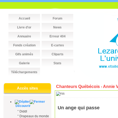
Accueil
Forum
Livre d'or
News
Annuaire
Erreur 404
Fonds création
E-cartes
Gifs animés
Cliparts
Galerie
Stats
Téléchargements
Chanteurs Québécois - Annie V
Accès sites
Découvrir
Un ange qui passe
°
Diddl
°
Drapeaux du monde