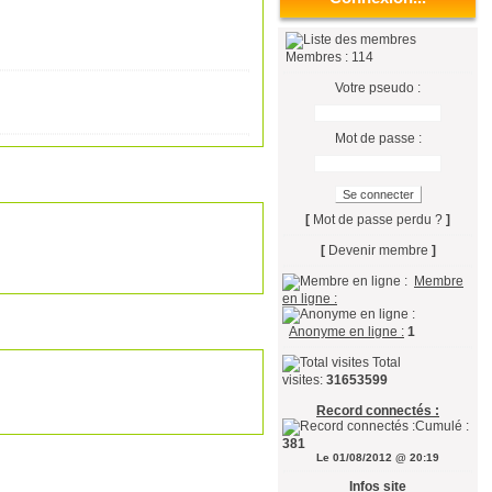
Membres : 114
Votre pseudo :
Mot de passe :
[
Mot de passe perdu ?
]
[
Devenir membre
]
Membre
en ligne :
Anonyme en ligne :
1
Total
visites:
31653599
Record connectés :
Cumulé :
381
Le 01/08/2012 @ 20:19
Infos site