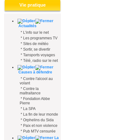
Vie pratique
Actualités
*
L'info sur le net
*
Les programmes TV
*
Sites de météo
*
Sortir, se divertir
*
Tansports voyages
*
Télé, radio sur le net
Causes à défendre
*
Contre l'alcool au
volant
*
Contre la
maltraitance
*
Fondation Abbe
Pierre
*
La SPA
*
La fin de leur monde
*
Orphelins du Sida
*
Paix et non violence
*
Pub MTV censurée
La