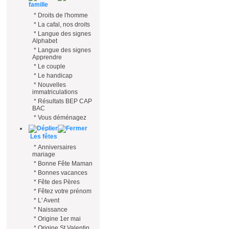
famille
*
Droits de l'homme
*
La cafal, nos droits
*
Langue des signes
Alphabet
*
Langue des signes
Apprendre
*
Le couple
*
Le handicap
*
Nouvelles
immatriculations
*
Résultats BEP CAP
BAC
*
Vous déménagez
Les fêtes
*
Anniversaires
mariage
*
Bonne Fête Maman
*
Bonnes vacances
*
Fête des Pères
*
Fêtez votre prénom
*
L' Avent
*
Naissance
*
Origine 1er mai
*
Origine St Valentin