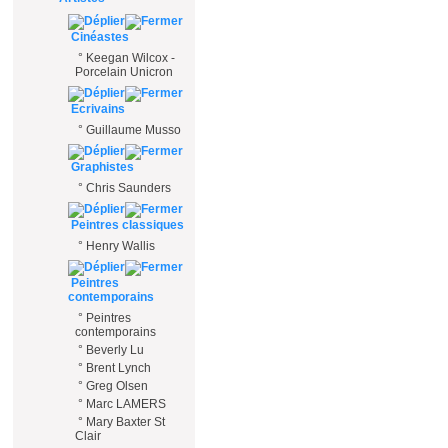
Cinéastes
°
Keegan Wilcox -
Porcelain Unicron
Ecrivains
°
Guillaume Musso
Graphistes
°
Chris Saunders
Peintres classiques
°
Henry Wallis
Peintres
contemporains
°
Peintres
contemporains
°
Beverly Lu
°
Brent Lynch
°
Greg Olsen
°
Marc LAMERS
°
Mary Baxter St
Clair