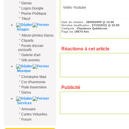
°
Genas
Vidéo Youtube
°
Logos Google
°
Plume Poétique
°
Titeuf
Date de création :
28/09/2009 @ 13:46
Dernière modification :
27/10/2011 @ 22:00
Catégorie :
Chanteurs Québécois
Images
Page lue
18674 fois
°
Album photos Garou
°
Cliparts
°
Fonds d'ecran
Réactions à cet article
exclusifs
°
Galerie d'art
°
Gifs animés
Musique
°
Christophe Maé
°
Cor d'harmonie
Publicité
°
Flute traversière
°
Garou
Services
°
Annuaire
°
Cartes Virtuelles
°
Forum